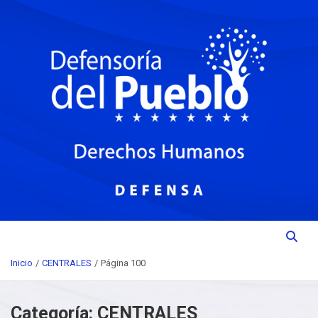
Saltar
Institución del Poder Ciudadano para la Promoción, Defensa y
al
DEFENSORIA DEL PUEBLO
contenido
Vigilancia de los Derechos Humanos.
Inicio
CENTRALES
Página 100
Categoría:
CENTRALES