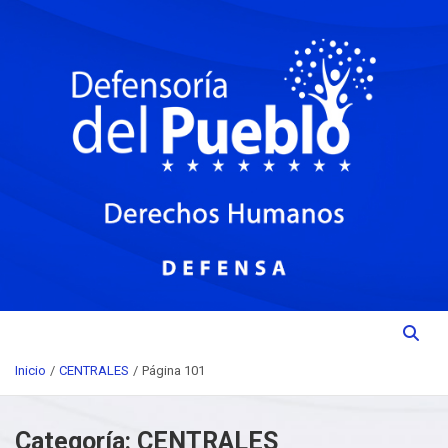
Saltar
Institución del Poder Ciudadano para la Promoción, Defensa y
al
DEFENSORIA DEL PUEBLO
contenido
Vigilancia de los Derechos Humanos.
Inicio
CENTRALES
Página 101
Categoría:
CENTRALES