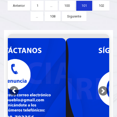
Posts
Anterior
1
…
100
101
102
pagination
…
108
Siguiente