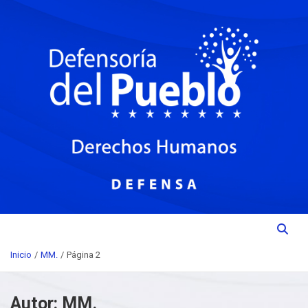
Saltar
Institución del Poder Ciudadano para la Promoción, Defensa y
al
DEFENSORIA DEL PUEBLO
contenido
Vigilancia de los Derechos Humanos.
Inicio
MM.
Página 2
Autor:
MM.