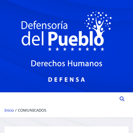
DEFENSORIA DEL PUEBLO
Institución del Poder Ciudadano para la Promoción, Defensa y
Vigilancia de los Derechos Humanos.
Inicio
COMUNICADOS