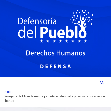
Institución del Poder Ciudadano para la Promoción, Defensa y
DEFENSORIA DEL PUEBLO
Vigilancia de los Derechos Humanos.
Inicio
Delegada de Miranda realiza jornada asistencial a privados y privadas de
libertad