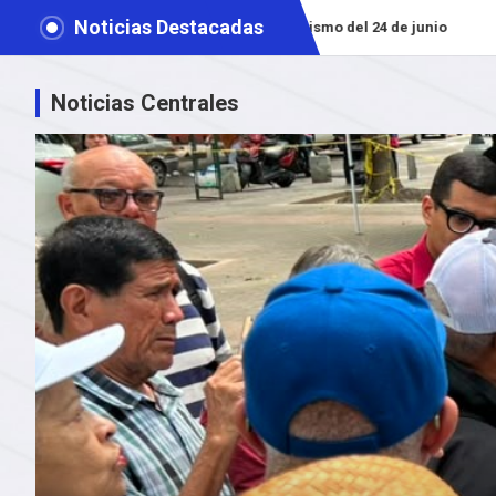
Noticias Destacadas
 evalúan fases por venir tras sismo del 24 de junio
Defensoría 
Noticias Centrales